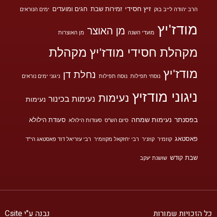
זיץ חסידי
זמירות שבת
חגים ומועדים
הרב יהודה לייב בוק
ימים הנוראים
מודז'יץ
מן האוצר
מועדי השנה
מן האוצרות
מקהלת חסידי מודז'יץ
מקהלת
מודז'יץ
נחלת דן
נוסחי תפילות
נוסח תפילות
ניגוני ימים נוראים
ניגוני מודזיץ
נעימות
נעימות בכינור
נעימות
בפסנתר
נעימות שמחה
סעודת הילולא
סיום הש"ס
סעודות הילולא
פאסטאג
קוזמיר
קוזניר
רבי יחזקאל מקוזמיר
רבי עזריאל דוד פאסטאג הי"ד
שבת קודש
שושנת יעקב
ל הזכויות שמורות
נבנה ע"י
Csite