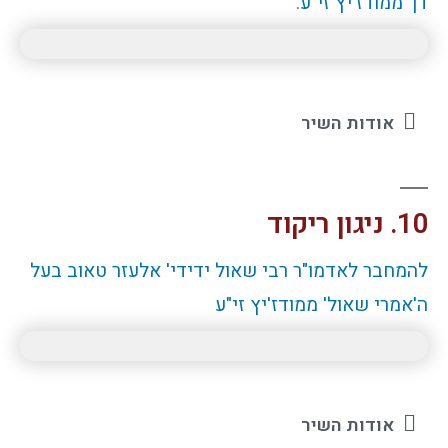
דן' ממודז'יץ זי"ע.
אודות השיר
10. ניגון ריקוד
להמחבר לאדמו"ר רבי שאול ידידי' אלעזר טאוב בעל
ה'אמרי שאול' ממודז'יץ זי"ע
אודות השיר