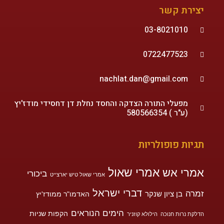
יצירת קשר
03-8021010
0722477523
nachlat.dan@gmail.com
מפעלי התורה הצדקה והחסד נחלת דן דחסידי מודז'יץ
(ע"ר ) 580566354
תגיות פופולריות
אמרי שאול
אמרי אש
ביכורי
אמרי שאול טיש יארצייט
דברי ישראל
זמרה
בן ציון שנקר
האדמו"ר ממודז'יץ
הימים הנוראים
הקפות שניות
הדלקת נרות חנוכה
הילולא קוזניר