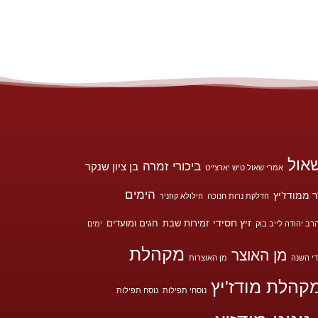
אול
ביכורי זמרה
בן ציון שנקר
אמרי שאול טיש יארצייט
הימים
 ממודז'יץ
הדלקת נרות חנוכה
הילולא קוזניר
זיץ חסידי
זמירות שבת
חגים ומועדים
רב יהודה לייב בוק
ימים
מקהלת
מן האוצר
י השנה
מן האוצרות
קהלת מודז'יץ
נוסחי תפילות
נוסח תפילות