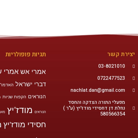
יצירת קשר
תגיות פופולריות
03-8021010
אמרי ש
אמרי אש
0722477523
דברי ישראל
האדמו"ר
nachlat.dan@gmail.com
הנוראים
הקפות שניות
ה
מפעלי התורה הצדקה והחסד
נחלת דן דחסידי מודז'יץ (ע"ר )
מודז'יץ
הנוראים
מועד
580566354
חסידי מודז'יץ
מ