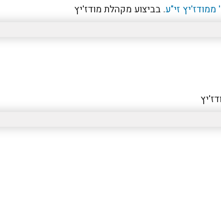
ממודז'יץ זי"ע
. בביצוע מקהלת מודז'יץ
דז'יץ