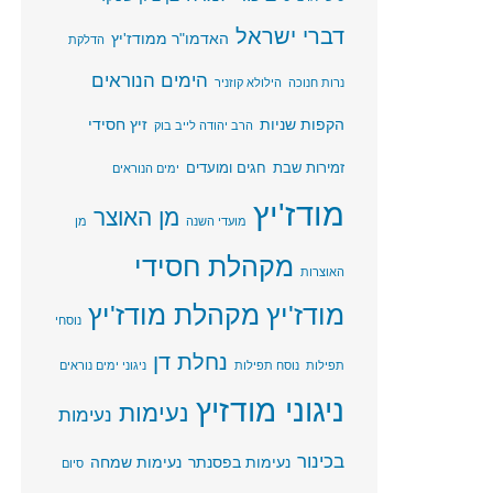
דברי ישראל
האדמו"ר ממודז'יץ
הדלקת
הימים הנוראים
נרות חנוכה
הילולא קוזניר
הקפות שניות
זיץ חסידי
הרב יהודה לייב בוק
זמירות שבת
חגים ומועדים
ימים הנוראים
מודז'יץ
מן האוצר
מועדי השנה
מן
מקהלת חסידי
האוצרות
מודז'יץ
מקהלת מודז'יץ
נוסחי
נחלת דן
תפילות
נוסח תפילות
ניגוני ימים נוראים
ניגוני מודזיץ
נעימות
נעימות
בכינור
נעימות בפסנתר
נעימות שמחה
סיום