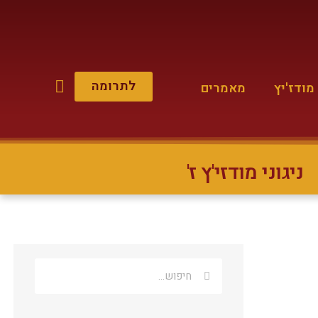
לתרומה
ודז'יץ
מאמרים
ניגוני מודזי'ץ ז'