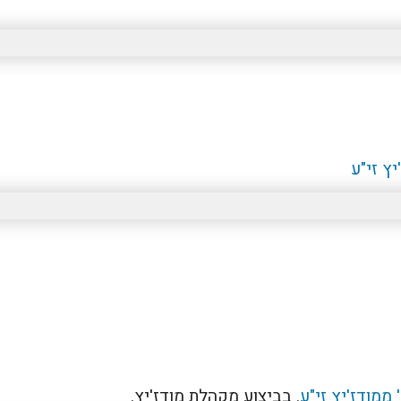
ץ זי"ע
ממודז'יץ זי"ע
. בביצוע מקהלת מודז'יץ.