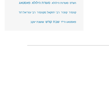
סעודת הילולא
פאסטאג
הש"ס
סעודות הילולא
קוזמיר
קוזניר
רבי יחזקאל מקוזמיר
רבי עזריאל דוד
שבת קודש
פאסטאג הי"ד
שושנת יעקב
ץ