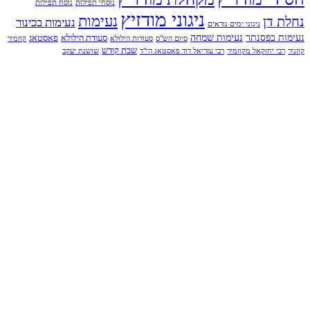
נוסחי תפילות
נוסח תפילות
ניגוני מודזיץ
נעימות
נחלת דן
נעימות בכינור
ניגוני ימים נוראים
נעימות בפסנתר
נעימות שמחה
סעודת הילולא
פאסטאג
סיום הש"ס
סעודות הילולא
קוזמיר
שבת קודש
קוזניר
רבי יחזקאל מקוזמיר
רבי עזריאל דוד פאסטאג הי"ד
שושנת יעקב
בביצוע מקהלת חסידי מודז'יץ