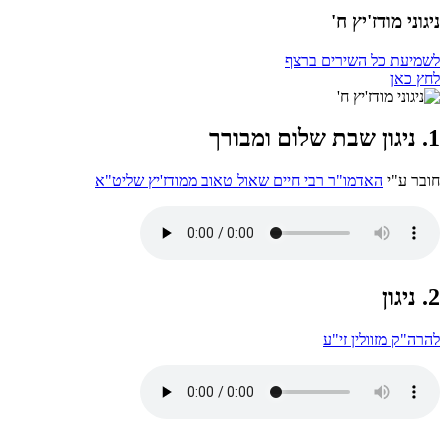
ניגוני מודז'יץ ח'
לשמיעת כל השירים ברצף
לחץ כאן
1. ניגון שבת שלום ומבורך
חובר ע"י
האדמו"ר רבי חיים שאול טאוב ממודז'יץ שליט"א
2. ניגון
להרה"ק מזוולין זי"ע