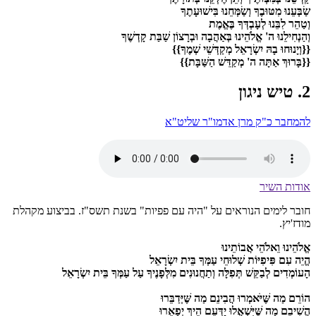
שַׂבְּעֵנוּ מִטּוּבֶךָ וְשַׂמְּחֵנוּ בִּישׁוּעָתֶךָ
וְטַהֵר לִבֵּנוּ לְעָבְדְּךָ בֶּאֱמֶת
וְהַנְחִילֵנוּ ה' אֱלֹהֵינוּ בְּאַהֲבָה וּבְרָצוֹן שַׁבַּת קָדְשֶׁךָ
{{וְיָנוּחוּ בָהּ יִשְׂרָאֵל מְקַדְּשֵׁי שְׁמֶךָ}}
{{בָּרוּךְ אַתָּה ה' מְקַדֵּשׁ הַשַּׁבָּת}}
2. טיש ניגון
להמחבר כ"ק מרן אדמו"ר שליט"א
אודות השיר
חובר לימים הנוראים על "היה עם פפיות" בשנת תשס"ז. בביצוע מקהלת
מודז'יץ.
אֱלֹהֵינוּ וֵאלֹהֵי אֲבוֹתֵינוּ
הֱיֵה עִם פִּיפִיּוֹת שְׁלוּחֵי עַמְּךָ בֵּית יִשְׂרָאֵל
הָעוֹמְדִים לְבַקֵּשׁ תְּפִלָּה וְתַחֲנוּנִים מִלְּפָנֶיךָ עַל עַמְּךָ בֵּית יִשְׂרָאֵל
הוֹרֵם
מַה שֶּׁיֹּאמְרוּ הֲבִינֵם מַה שֶּׁיְּדַבֵּרוּ
הֲשִׁיבֵם מַה שֶּׁיִּשְׁאֲלוּ יַדְּעֵם הֵיךְ יְפָאֵרוּ