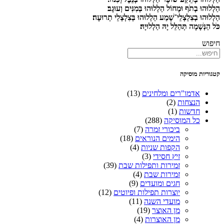
הַלְלוּהוּ בְתֹף וּמָחוֹל הַלְלוּהוּ בְּמִנִּים וְעוּגָב׃
הַלְלוּהוּ בְצִלְצְלֵי־שָׁמַע הַלְלוּהוּ בְּצִלְצְלֵי תְרוּעָה׃
כֹּל הַנְּשָׁמָה תְּהַלֵּל יָהּ הַלְלוּיָהּ׃
חיפוש
קטגוריות מוסיקה
אדמו"רים ומלחינים
(13)
הנצחות
(2)
חדשות
(1)
כל המוסיקה
(288)
ביכורי זמרה
(7)
הימים הנוראים
(18)
הקפות שניות
(4)
זיץ חסידי
(3)
זמירות ותפילות שבת
(39)
זמירות שבת
(4)
חגים ומועדים
(9)
יוצרות תפילות ופיוטים
(12)
מועדי השנה
(11)
מן האוצר
(19)
מן האוצרות
(4)