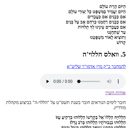
הַיּוֹם הֲרַת עוֹלָם
הַיּוֹם יַעֲמִיד בְּמִּשְׁפָּט כָּל יְצוּרֵי עוֹלָם
אִם כְּבָנִים אִם כַּעֲבָדִים
אִם כְּבָנִים רַחֲמֵנוּ כְּרַחֵם אָב עַל בָּנִים
אִם כַּעֲבָדִים עֵינֵינוּ לְךָ תְלוּיוֹת
עַד שֶׁתְּחָנֵּנוּ
וְתוֹצִיא לָאוֹר מִשְׁפָּטֵנוּ
קָדוֹשׁ
5. וואלס הללוי'ה
להמחבר כ"ק מרן אדמו"ר שליט"א
אודות השיר
חובר לימים הנוראים חובר בשנת תשס"ט על "הללוי-ה" בביצוע מקהלת
מודז'יץ.
הַלְלוּיָהּ הַלְלוּ־אֵל בְּקָדְשׁוֹ הַלְלוּהוּ בִּרְקִיעַ עֻזּוֹ׃
הַלְלוּהוּ בִגְבוּרֹתָיו הַלְלוּהוּ כְּרֹב גֻּדְלוֹ׃
הַלְלוּהוּ בְּתֵקַע שׁוֹפָר הַלְלוּהוּ בְּנֵבֶל וְכִנּוֹר׃