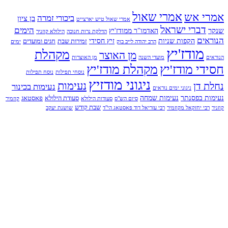
אמרי שאול
אמרי אש
ביכורי זמרה
בן ציון
אמרי שאול טיש יארצייט
דברי ישראל
הימים
שנקר
האדמו"ר ממודז'יץ
הדלקת נרות חנוכה
הילולא קוזניר
הנוראים
הקפות שניות
זיץ חסידי
זמירות שבת
חגים ומועדים
הרב יהודה לייב בוק
ימים
מודז'יץ
מקהלת
מן האוצר
הנוראים
מועדי השנה
מן האוצרות
חסידי מודז'יץ
מקהלת מודז'יץ
נוסחי תפילות
נוסח תפילות
ניגוני מודזיץ
נעימות
נחלת דן
נעימות בכינור
ניגוני ימים נוראים
נעימות בפסנתר
נעימות שמחה
סעודת הילולא
פאסטאג
סיום הש"ס
סעודות הילולא
קוזמיר
שבת קודש
קוזניר
רבי יחזקאל מקוזמיר
רבי עזריאל דוד פאסטאג הי"ד
שושנת יעקב
בביצוע מקהלת חסידי מודז'יץ