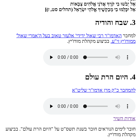
אַל יֵבֹשׁוּ בִי קֹוֶיךָ אֲדֹנָי אֱלֹהִים צְבָאוֹת
אַל יִכָּלְמוּ בִי מְבַקְשֶׁיךָ אֱלֹהֵי יִשְׂרָאֵל (תהלים סט, ז)]
3. שבח והודיה
למחבר
האדמו"ר רבי שאול ידידי' אלעזר טאוב בעל ה'אמרי שאול'
ממודז'יץ זי"ע.
בביצוע מקהלת מודז'יץ.
4. היום הרת עולם
להמחבר כ"ק מרן אדמו"ר שליט"א
אודות השיר
חובר לימים הנוראים חובר בשנת תשס"ט על "היום הרת עולם". בביצוע
מקהלת מודז'יץ.