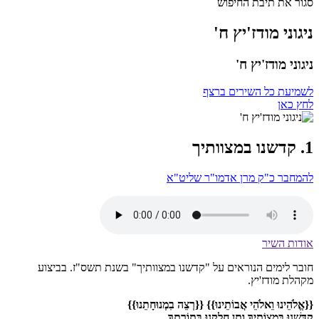
סגור את תיבת החיפוש
ניגוני מודז'יץ ח'
ניגוני מודז'יץ ח'
לשמיעת כל השירים ברצף
לחץ כאן
1. קדשנו במצוותיך
להמחבר כ"ק מרן אדמו"ר שליט"א
אודות השיר
חובר לימים הנוראים על "קדשנו במצוותיך" בשנת תשס"ז. בביצוע
מקהלת מודז'יץ.
{{אֱלֹהֵינוּ
וֵאלֹהֵי אֲבוֹתֵינוּ}} {{רְצֵה בִמְנוּחָתֵנוּ}}
קַדְּשֵׁנוּ בְּמִצְוֹתֶיךָ וְתֵן חֶלְקֵנוּ בְּתוֹרָתֶךָ