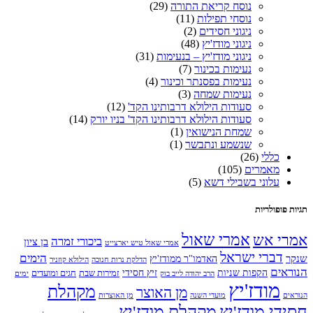
נוסח קריאת התורה
(29)
נוסחי תפילות
(11)
ניגוני חסידים
(2)
ניגוני מודז'יץ
(48)
ניגוני מודז'יץ – בנעימות
(31)
נעימות בכינור
(7)
נעימות בפסנתר וכינור
(4)
נעימות שמחה
(3)
סעודות הילולא דרבותינו הקד'
(12)
סעודות הילולא דרבותינו הקד' בניו יורק
(14)
שמחת הנישואין
(1)
שנשמע ונתבשר
(1)
כללי
(26)
מאמרים
(105)
עלוני בשבילי דשא
(5)
תגיות פופולריות
אמרי שאול
אמרי אש
ביכורי זמרה
בן ציון
אמרי שאול טיש יארצייט
דברי ישראל
הימים
שנקר
האדמו"ר ממודז'יץ
הדלקת נרות חנוכה
הילולא קוזניר
הנוראים
הקפות שניות
זיץ חסידי
זמירות שבת
חגים ומועדים
הרב יהודה לייב בוק
ימים
מודז'יץ
מקהלת
מן האוצר
הנוראים
מועדי השנה
מן האוצרות
חסידי מודז'יץ
מקהלת מודז'יץ