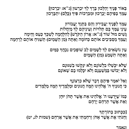
בְּאוֹר
פָּנֶיךָ יְהַלֵּכוּן בֶּרֶךְ לְךָ יִכְרְעוּן [נ"א: יִבְרְכוּן]
עַמְּךָ
בְּפִיהֶם יְבָרְכוּן וּמִבִּרְכוֹת פִּיךָ (כֻּלָּם) יִתְבָּרְכוּן
עַמְּךָ לְפָנֶיךָ יַעֲבִירוּן וְהֵם בַּתָּוֶךְ יַעֲבוֹרוּן
עֵינֵי עַמְּךָ בָּם תְּלוּיוֹת וְעֵינֵיהֶם לְךָ מְיַחֲלוֹת
גָּשִׁים מוּל שׁוֹד [נ"א: אֲרוֹן הַקֹּדֶשׁ] לְהִלָּחֲמָה לְשַׁכֵּךְ כַּעַס וְחֵימָה
וְעַמְּךָ מַסְבִּיבִים אוֹתָם כַּחוֹמָה וְאַתָּה (מִן הַשָּׁמַיִם) תַּשְׁגִּיחַ אוֹתָם לְרַחֵמָה
עַיִן
נוֹשְׂאִים לְךָ לַשָּׁמַיִם לֵב שׁוֹפְכִים נִכְחֲךָ כַּמַּיִם
וְאַתָּה תִשְׁמַע (מִן) הַשָּׁמָיִם
שֶׁלֹּא
יִכָּשְׁלוּ בִלְשׁוֹנָם וְלֹא יִנָּקְשׁוּ בְשִׁנּוּנָם
וְלֹא יֵבוֹשׁוּ בְּמַשְׁעֵנָם וְלֹא יִכָּלְמוּ בָם שְׁאוֹנָם
וְאַל
יֹאמַר פִּיהֶם דָּבָר שֶׁלֹּא כִרְצוֹנֶךָ
כִּי חֲנוּנֶיךָ ה' אֱלֹהֵינוּ הֵמָּה חֲנוּנִים וּמְלֻמָּדֶיךָ הֵמָּה מְלֻמָּדִים
כְּמוֹ
שֶׁיָּדַעְנוּ ה' אֱלֹהֵינוּ אֵת אֲשֶׁר תָּחֹן יוּחָן
וְאֵת אֲשֶׁר תְּרַחֵם יְרֻחָם
[כַּכָּתוּב
בְּתוֹרָתֶךָ
וְחַנֹּתִי אֶת אֲשֶׁר אָחֹן וְרִחַמְתִּי אֶת אֲשֶׁר אֲרַחֵם (שמות לג, יט)
וְנֶאֱמַר