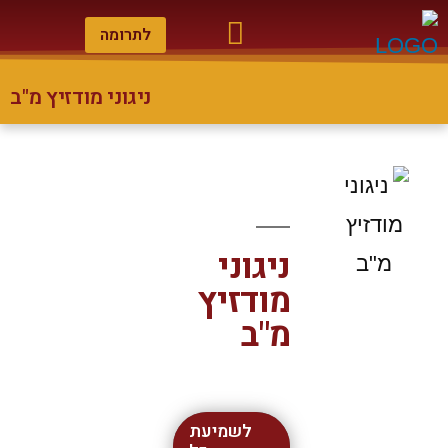
לתרומה
ניגוני מודזיץ מ"ב
הנצחת חסידים
גלריית מוסיקה
חדשות מודז'יץ
אודות אדמו"רים ומלחינים
ניגוני
מודזיץ
מ"ב
לשמיעת