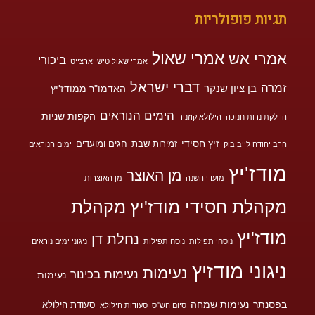
תגיות פופולריות
אמרי שאול
אמרי אש
ביכורי
אמרי שאול טיש יארצייט
דברי ישראל
זמרה
בן ציון שנקר
האדמו"ר ממודז'יץ
הימים הנוראים
הקפות שניות
הדלקת נרות חנוכה
הילולא קוזניר
זיץ חסידי
זמירות שבת
חגים ומועדים
הרב יהודה לייב בוק
ימים הנוראים
מודז'יץ
מן האוצר
מועדי השנה
מן האוצרות
מקהלת חסידי מודז'יץ
מקהלת
מודז'יץ
נחלת דן
נוסחי תפילות
נוסח תפילות
ניגוני ימים נוראים
ניגוני מודזיץ
נעימות
נעימות בכינור
נעימות
בפסנתר
נעימות שמחה
סעודת הילולא
סיום הש"ס
סעודות הילולא