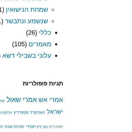
שמחת הנישואין
(1)
שנשמע ונתבשר
(1)
כללי
(26)
מאמרים
(105)
עלוני בשבילי דשא
5)
תגיות פופולריות
אמרי שאול
אמרי אש
אמרי
ישראל
האדמו"ר ממודז'יץ
הדלקת נר
זיץ חסידי
זמירות שבת
חג
יהודה לייב בוק