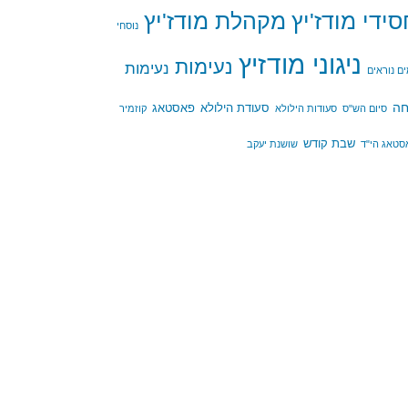
די מודז'יץ
מקהלת מודז'יץ
נוסחי
ניגוני מודזיץ
נעימות
נעימות
מים נוראים
חה
סעודת הילולא
פאסטאג
סיום הש"ס
סעודות הילולא
קוזמיר
שבת קודש
אסטאג הי"ד
שושנת יעקב