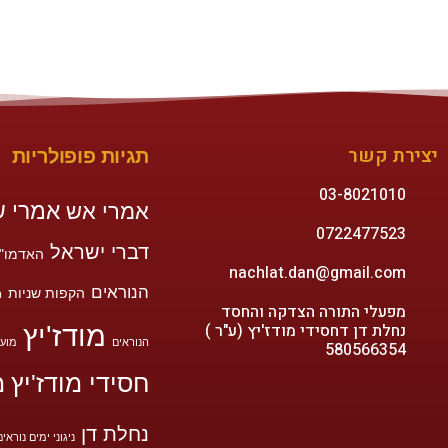
יצירת קשר
תגיות פופולריות
03-8021010
אמרי ש
אמרי אש
0722477523
דברי ישראל
האדמו"ר
nachlat.dan@gmail.com
הנוראים
הקפות שניות
ה
מפעלי התורה הצדקה והחסד
נחלת דן דחסידי מודז'יץ (ע"ר )
מודז'יץ
הנוראים
מועד
580566354
חסידי מודז'יץ
מ
נחלת דן
ניגוני ימים נוראים