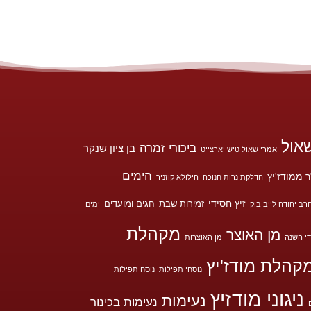
אול
ביכורי זמרה
בן ציון שנקר
אמרי שאול טיש יארצייט
הימים
 ממודז'יץ
הדלקת נרות חנוכה
הילולא קוזניר
זיץ חסידי
זמירות שבת
חגים ומועדים
רב יהודה לייב בוק
ימים
מקהלת
מן האוצר
י השנה
מן האוצרות
קהלת מודז'יץ
נוסחי תפילות
נוסח תפילות
ניגוני מודזיץ
נעימות
נעימות בכינור