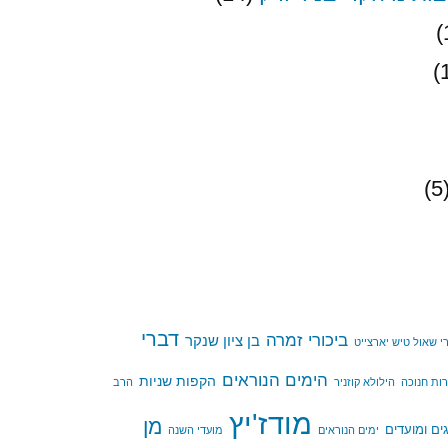
(
דברי
ביכורי זמרה
בן ציון שנקר
 שאול טיש יארצייט
הימים הנוראים
הקפות שניות
ות חנוכה
הילולא קוזניר
הרב
מודז'יץ
מן
ים ומועדים
ימים הנוראים
מועדי השנה