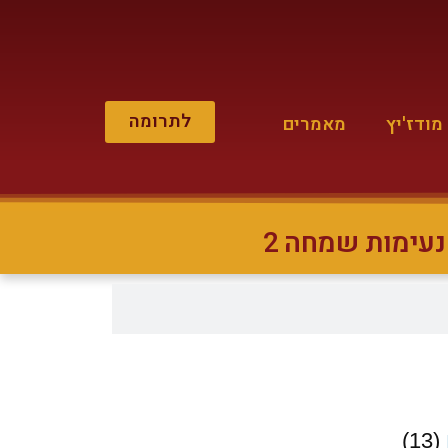
לתרומה
ודז'יץ
מאמרים
נעימות שמחה 2
(13)