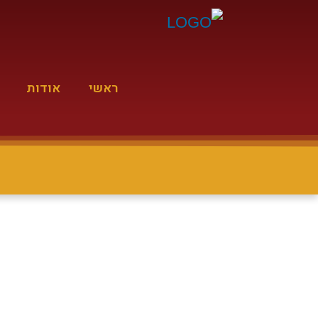
ראשי
אודות
מקהלת נרננה עם הר"ר אהרן סמט הי"