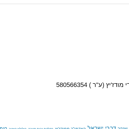
(ע"ר ) 580566354
דברי ישראל
הימי
ן שנקר
האדמו"ר ממודז'יץ
הדלקת נרות חנוכה
הילולא קוזניר