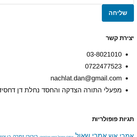
שליחה
יצירת קשר
03-8021010
0722477523
nachlat.dan@gmail.com
מפעלי התורה הצדקה והחסד נחלת דן דחסידי מודז'יץ 
תגיות פופולריות
אמרי שאול
אמרי אש
ביכורי זמרה
בן ציו
אמרי שאול טיש יארצייט